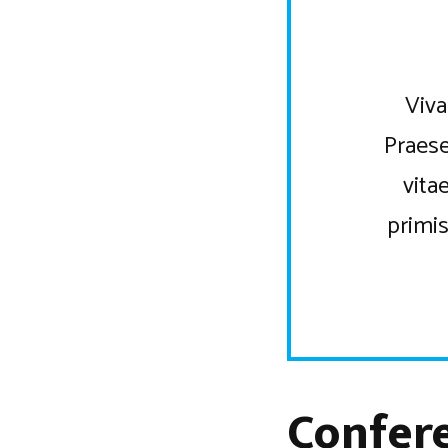
Viva
Praese
vita
primis
Confer