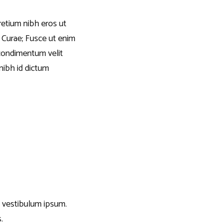
pretium nibh eros ut
a Curae; Fusce ut enim
condimentum velit
 nibh id dictum
el vestibulum ipsum.
.