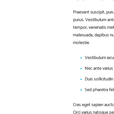
Praesent suscipit, pur
purus. Vestibulum ante
tempor, venenatis met
malesuada, dapibus nun
molestie.
Vestibulum iacul
Nec ante variu
Duis sollicitudi
Sed pharetra feli
Cras eget sapien auctor
Orci varius natoque pe