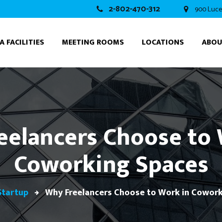
2-802-470-312
900 Luce
A FACILITIES
MEETING ROOMS
LOCATIONS
ABO
eelancers Choose to 
Coworking Spaces
Startup
Why Freelancers Choose to Work in Cowor