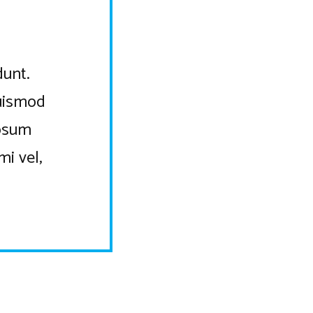
dunt.
euismod
ipsum
mi vel,