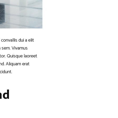
onvallis dui a elit
in sem. Vivamus
itor. Quisque laoreet
end. Aliquam erat
cidunt.
nd