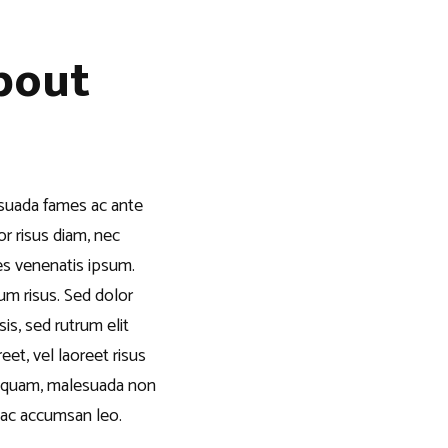
bout
esuada fames ac ante
or risus diam, nec
ces venenatis ipsum.
um risus. Sed dolor
sis, sed rutrum elit
et, vel laoreet risus
em quam, malesuada non
 ac accumsan leo.