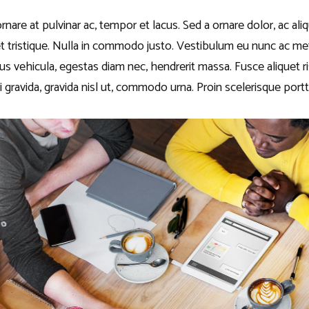
ornare at pulvinar ac, tempor et lacus. Sed a ornare dolor, ac a
et tristique. Nulla in commodo justo. Vestibulum eu nunc ac m
s vehicula, egestas diam nec, hendrerit massa. Fusce aliquet
i gravida, gravida nisl ut, commodo urna. Proin scelerisque portti