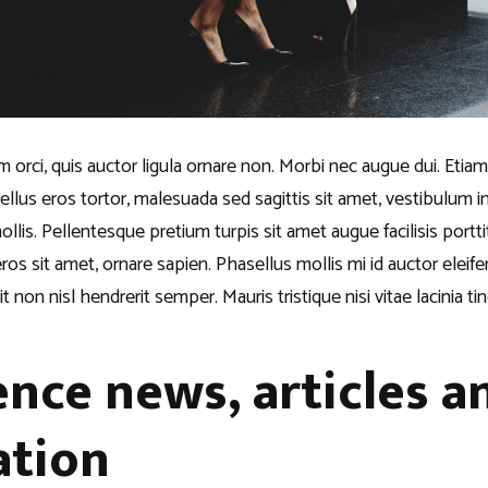
 orci, quis auctor ligula ornare non. Morbi nec augue dui. Etiam c
sellus eros tortor, malesuada sed sagittis sit amet, vestibulum 
llis. Pellentesque pretium turpis sit amet augue facilisis portt
ros sit amet, ornare sapien. Phasellus mollis mi id auctor eleif
t non nisl hendrerit semper. Mauris tristique nisi vitae lacinia tin
nce news, articles a
ation