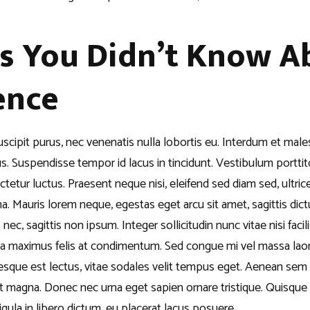
gs You Didn’t Know A
ence
scipit purus, nec venenatis nulla lobortis eu. Interdum et mal
us. Suspendisse tempor id lacus in tincidunt. Vestibulum porttit
tetur luctus. Praesent neque nisi, eleifend sed diam sed, ultri
. Mauris lorem neque, egestas eget arcu sit amet, sagittis dict
 nec, sagittis non ipsum. Integer sollicitudin nunc vitae nisi facili
ra maximus felis at condimentum. Sed congue mi vel massa laore
ntesque est lectus, vitae sodales velit tempus eget. Aenean s
t magna. Donec nec urna eget sapien ornare tristique. Quisque
gula in libero dictum, eu placerat lacus posuere.