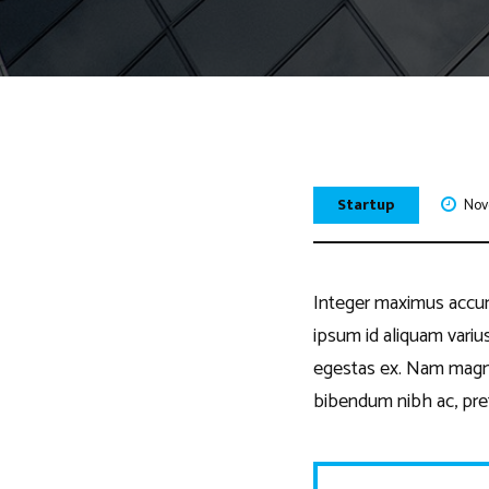
Startup
Nov
Integer maximus accumsa
ipsum id aliquam varius
egestas ex. Nam magna o
bibendum nibh ac, pre