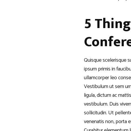
5 Thin
Confer
Quisque scelerisque su
ipsum primis in faucib
ullamcorper leo consec
Vestibulum ut sem urna
ligula, dictum ac mattis
vestibulum. Duis viver
sollicitudin. Ut pelle
venenatis non, porta e
Curabitur elementum li