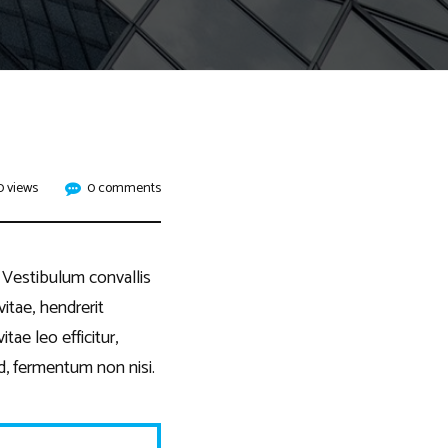
0 views
0 comments
. Vestibulum convallis
itae, hendrerit
tae leo efficitur,
d, fermentum non nisi.