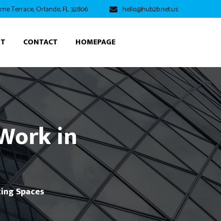
rne Terrace, Orlando, FL 32806
hello@hub2b.net.us
UT
CONTACT
HOMEPAGE
Work in
king Spaces