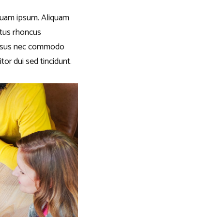
liquam ipsum. Aliquam
etus rhoncus
 risus nec commodo
tor dui sed tincidunt.