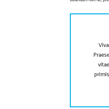
bibendum nibh ac, pre
Viva
Praese
vita
primis