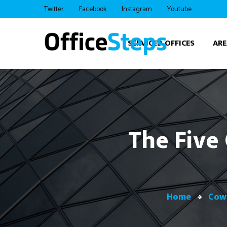
Twitter
Facebook
Instagram
Youtube
SERVICED OFFICES
ARE
The Five
Home
Cow