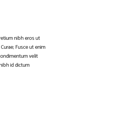
pretium nibh eros ut
a Curae; Fusce ut enim
condimentum velit
 nibh id dictum