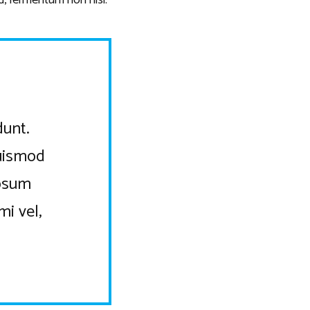
d, fermentum non nisi.
dunt.
euismod
ipsum
mi vel,