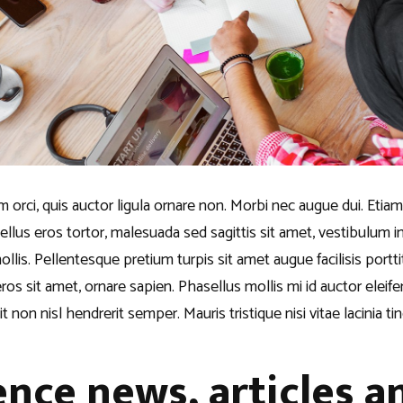
 orci, quis auctor ligula ornare non. Morbi nec augue dui. Etiam c
sellus eros tortor, malesuada sed sagittis sit amet, vestibulum 
llis. Pellentesque pretium turpis sit amet augue facilisis portt
ros sit amet, ornare sapien. Phasellus mollis mi id auctor eleif
t non nisl hendrerit semper. Mauris tristique nisi vitae lacinia tin
nce news, articles a