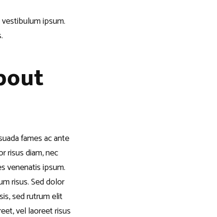
el vestibulum ipsum.
.
bout
esuada fames ac ante
or risus diam, nec
ces venenatis ipsum.
um risus. Sed dolor
sis, sed rutrum elit
et, vel laoreet risus