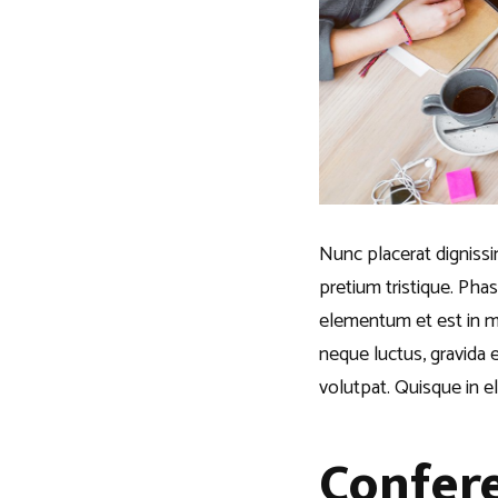
Nunc placerat dignissim
pretium tristique. Pha
elementum et est in mo
neque luctus, gravida e
volutpat. Quisque in eli
Confere