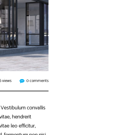
6 views
0 comments
. Vestibulum convallis
itae, hendrerit
tae leo efficitur,