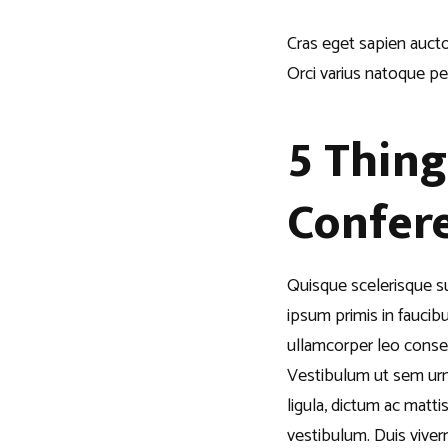
Cras eget sapien auctor
Orci varius natoque pe
5 Thin
Confer
Quisque scelerisque su
ipsum primis in faucib
ullamcorper leo consec
Vestibulum ut sem urna
ligula, dictum ac mattis
vestibulum. Duis viver