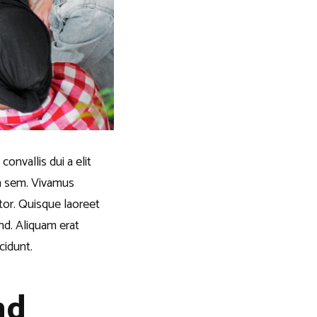
onvallis dui a elit
in sem. Vivamus
itor. Quisque laoreet
end. Aliquam erat
cidunt.
nd