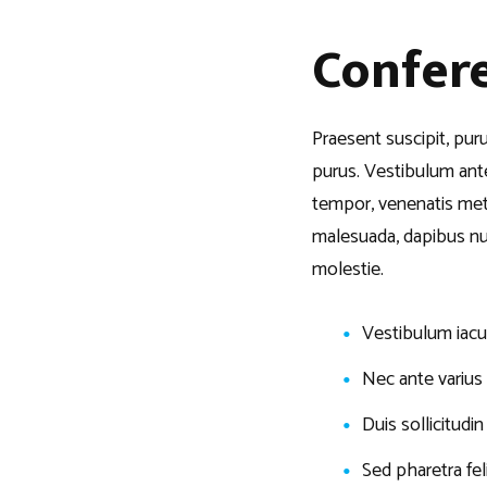
Confer
Praesent suscipit, pur
purus. Vestibulum ante
tempor, venenatis met
malesuada, dapibus nun
molestie.
Vestibulum iacul
Nec ante variu
Duis sollicitudi
Sed pharetra feli