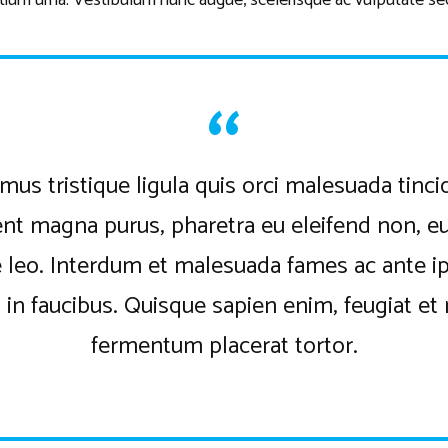
tium urna. Vestibulum nunc augue, scelerisque ac vulputate se
mus tristique ligula quis orci malesuada tinci
nt magna purus, pharetra eu eleifend non, 
e leo. Interdum et malesuada fames ac ante 
 in faucibus. Quisque sapien enim, feugiat et 
fermentum placerat tortor.