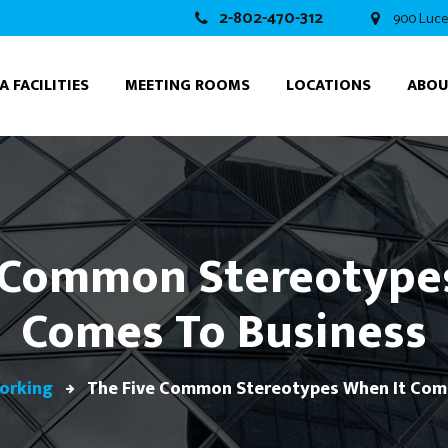
2-802-470-312
900 Luce
A FACILITIES
MEETING ROOMS
LOCATIONS
ABO
 Common Stereotype
Comes To Business
orking
The Five Common Stereotypes When It Com