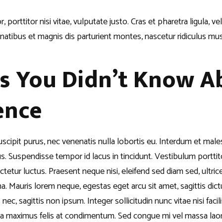
, porttitor nisi vitae, vulputate justo. Cras et pharetra ligula, v
natibus et magnis dis parturient montes, nascetur ridiculus mus
gs You Didn’t Know A
ence
scipit purus, nec venenatis nulla lobortis eu. Interdum et mal
us. Suspendisse tempor id lacus in tincidunt. Vestibulum porttit
tetur luctus. Praesent neque nisi, eleifend sed diam sed, ultri
. Mauris lorem neque, egestas eget arcu sit amet, sagittis dict
 nec, sagittis non ipsum. Integer sollicitudin nunc vitae nisi facili
ra maximus felis at condimentum. Sed congue mi vel massa laore